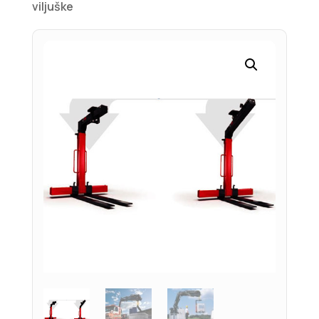
viljuške