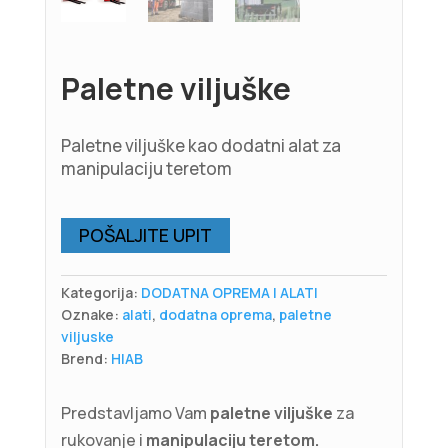
Paletne viljuške
Paletne viljuške kao dodatni alat za
manipulaciju teretom
POŠALJITE UPIT
Kategorija:
DODATNA OPREMA I ALATI
Oznake:
alati
,
dodatna oprema
,
paletne
viljuske
Brend:
HIAB
Predstavljamo Vam
paletne viljuške
za
rukovanje i
manipulaciju teretom.