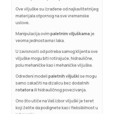
Ove viljuške su izrađene od najkavlitetnijeg
materijala otpornog na sve vremenske
uslove.
Manipulacija ovim
paletnim viljuškama
je
veoma jednostavna i laka.
U zavisnosti od potreba samog klijenta ove
viljuške mogu biti rotirajuće, hidraulične,
polu mehaničke kao i mehaničke viljuške.
Određeni modeli
paletnih viljuški
se mogu
samo zakačiti na dizalicu bez dodatnih
rotatora
ili hidrauličnog povezivanja.
Ono što utiče na Vaš izbor viljuški je teret
koji želite da podignete kao i fleksibilnost u