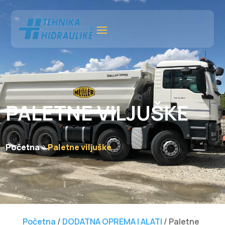
PALETNE VILJUŠKE
Početna
Paletne viljuške
Početna
/
DODATNA OPREMA I ALATI
/ Paletne