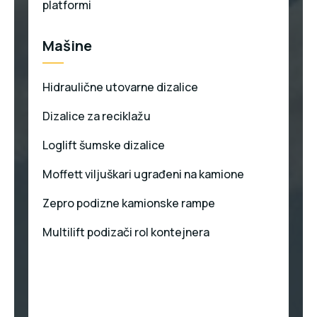
platformi
Mašine
Hidraulične utovarne dizalice
Dizalice za reciklažu
Loglift šumske dizalice
Moffett viljuškari ugrađeni na kamione
Zepro podizne kamionske rampe
Multilift podizači rol kontejnera