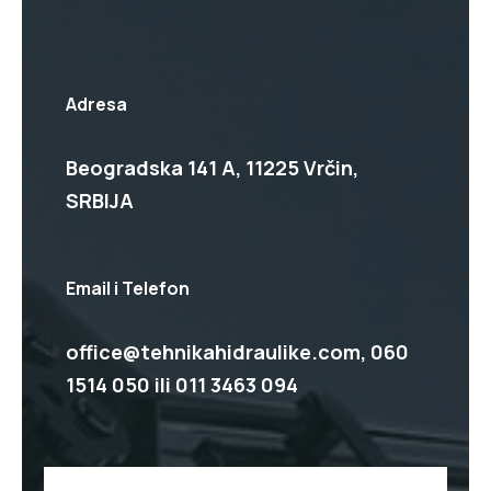
Adresa
Beogradska 141 A, 11225 Vrčin,
SRBIJA
Email i Telefon
office@tehnikahidraulike.com,
060
1514 050
ili
011 3463 094