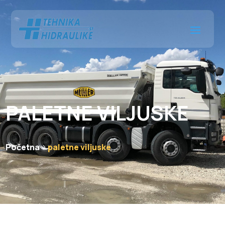
PALETNE VILJUSKE
Početna
paletne viljuske