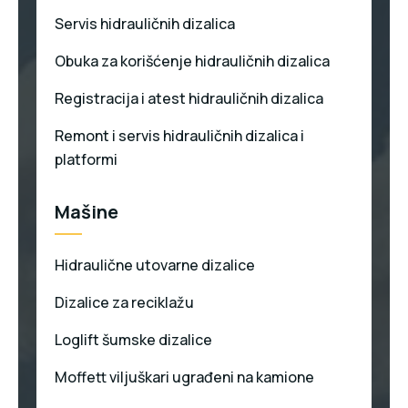
Servis hidrauličnih dizalica
Obuka za korišćenje hidrauličnih dizalica
Registracija i atest hidrauličnih dizalica
Remont i servis hidrauličnih dizalica i
platformi
Mašine
Hidraulične utovarne dizalice
Dizalice za reciklažu
Loglift šumske dizalice
Moffett viljuškari ugrađeni na kamione