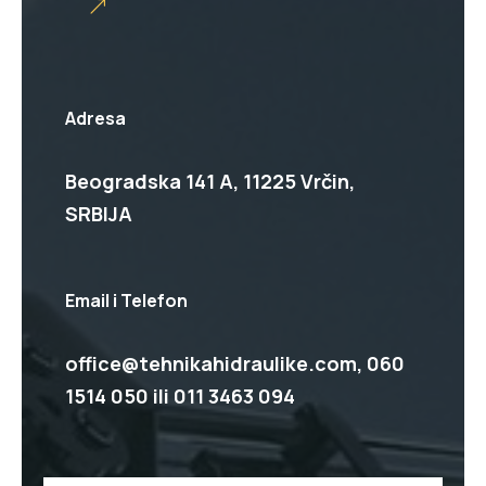
Adresa
Beogradska 141 A, 11225 Vrčin,
SRBIJA
Email i Telefon
office@tehnikahidraulike.com,
060
1514 050
ili
011 3463 094