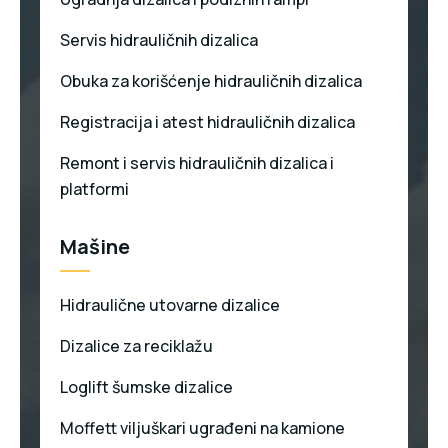
Servis hidrauličnih dizalica
Obuka za korišćenje hidrauličnih dizalica
Registracija i atest hidrauličnih dizalica
Remont i servis hidrauličnih dizalica i
platformi
Mašine
Hidraulične utovarne dizalice
Dizalice za reciklažu
Loglift šumske dizalice
Moffett viljuškari ugrađeni na kamione