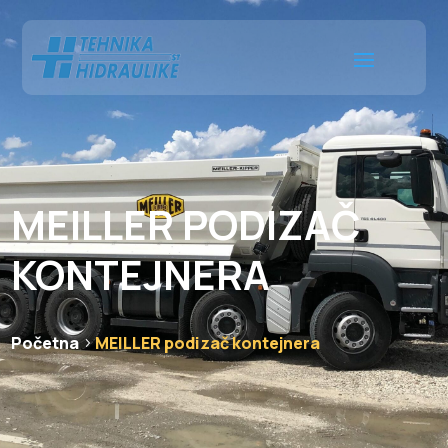
MEILLER PODIZAČ
KONTEJNERA
Početna
MEILLER podizač kontejnera