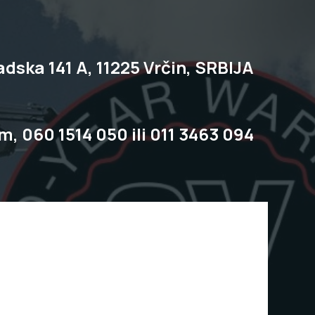
dska 141 A, 11225 Vrčin, SRBIJA
om,
060 1514 050
ili
011 3463 094