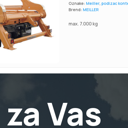
Oznake:
Meiller
,
podizac kont
Brend:
MEILLER
max. 7.000 kg
 za Vas