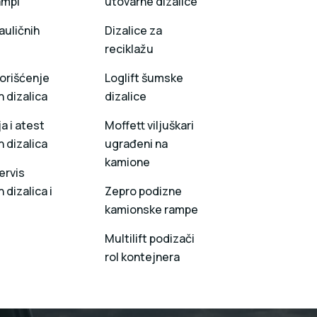
ampi
utovarne dizalice
auličnih
Dizalice za
reciklažu
orišćenje
Loglift šumske
h dizalica
dizalice
a i atest
Moffett viljuškari
h dizalica
ugrađeni na
kamione
ervis
 dizalica i
Zepro podizne
kamionske rampe
Multilift podizači
rol kontejnera