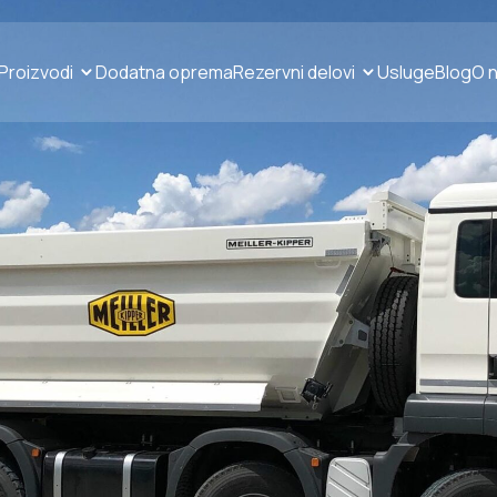
Proizvodi
Dodatna oprema
Rezervni delovi
Usluge
Blog
O 