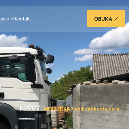
OBUKA
nama
Kontakt
Početna
MEILLER AK 7 podizač kontejnera