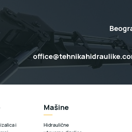
Beogra
office@tehnikahidraulike.c
e
Mašine
zalica i
Hidraulične