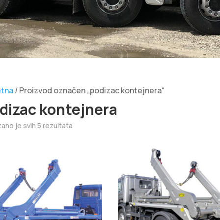
tna
/ Proizvod označen „podizac kontejnera“
dizac kontejnera
zano je svih 5 rezultata