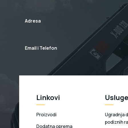
Adresa
Email i Telefon
Linkovi
Uslug
Proizvodi
Ugradnja di
podiznih r
Dodatna oprema