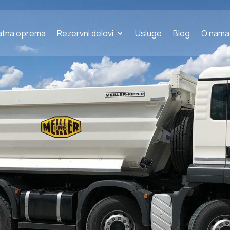
atna oprema
Rezervni delovi
Usluge
Blog
O nama