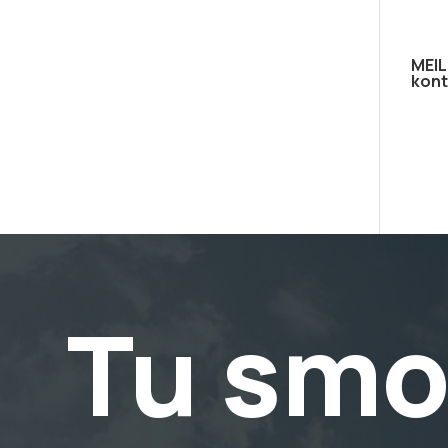
MEIL
kont
Tu smo