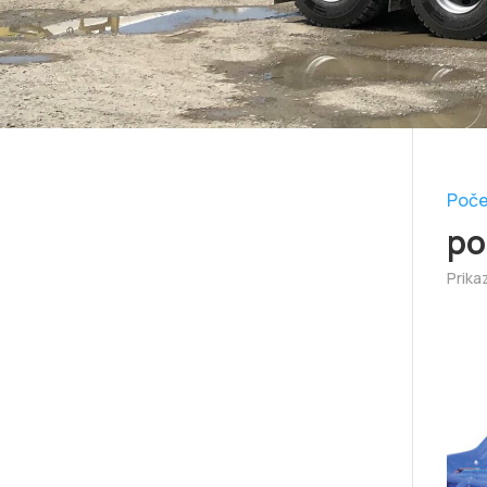
Poče
po
Prika