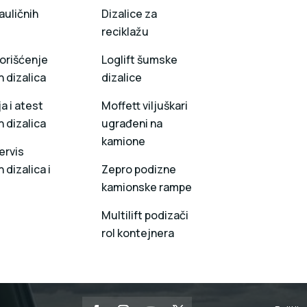
auličnih
Dizalice za
reciklažu
orišćenje
Loglift šumske
h dizalica
dizalice
a i atest
Moffett viljuškari
h dizalica
ugrađeni na
kamione
ervis
 dizalica i
Zepro podizne
kamionske rampe
Multilift podizači
rol kontejnera