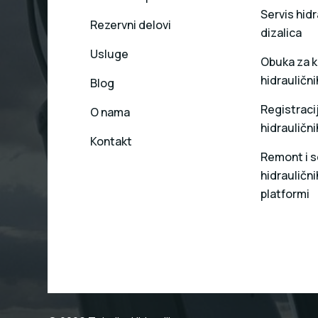
Servis hidr
Rezervni delovi
dizalica
Usluge
Obuka za k
hidraulični
Blog
Registracij
O nama
hidraulični
Kontakt
Remont i s
hidrauličnih
platformi