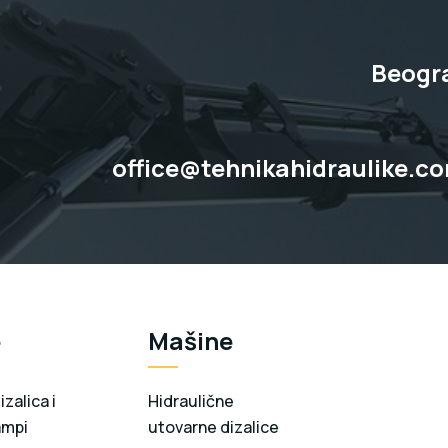
Beogra
office@tehnikahidraulike.c
e
Mašine
zalica i
Hidraulične
ampi
utovarne dizalice