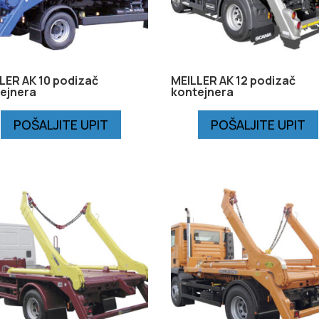
LER AK 10 podizač
MEILLER AK 12 podizač
ejnera
kontejnera
POŠALJITE UPIT
POŠALJITE UPIT