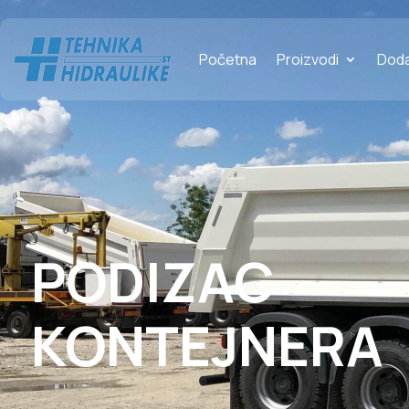
Početna
Proizvodi
Dod
PODIZAC
KONTEJNERA