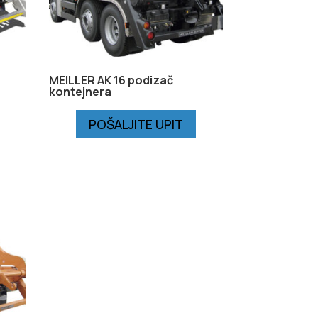
MEILLER AK 16 podizač
kontejnera
POŠALJITE UPIT