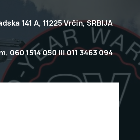
dska 141 A, 11225 Vrčin, SRBIJA
om,
060 1514 050
ili
011 3463 094