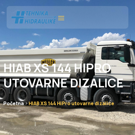
HIAB XS 144 HIPRO
UTOVARNE DIZALICE
Početna
HIAB XS 144 HiPro utovarne dizalice