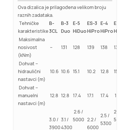
Ova dizalica je prilagođena velikom broju
raznih zadataka.
Tehničke
B-
B-3
E-5
ES-3
E-4
E-5
karakteristike
3CL
Duo
HiDuo
HiPro
HiPro
HiPro
Maksimalna
nosivost
–
131
128
139
138
132
(kNm)
Dohvat –
hidraulični
10.6
10.6
15.1
10.2
12.8
15.1
nastavci (m)
Dohvat –
manuelni
12.8
12.8
17.4
17.1
17.4
17.4
nastavci (m)
2.6 /
2.6 /
2.5 /
3.0 /
3.1 /
5000
2.2 /
5000
5300
3900
4300
6000