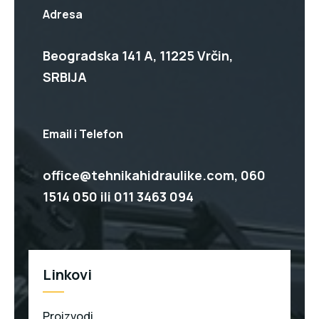
Adresa
Beogradska 141 A, 11225 Vrčin,
SRBIJA
Email i Telefon
office@tehnikahidraulike.com,
060
1514 050
ili
011 3463 094
Linkovi
Proizvodi