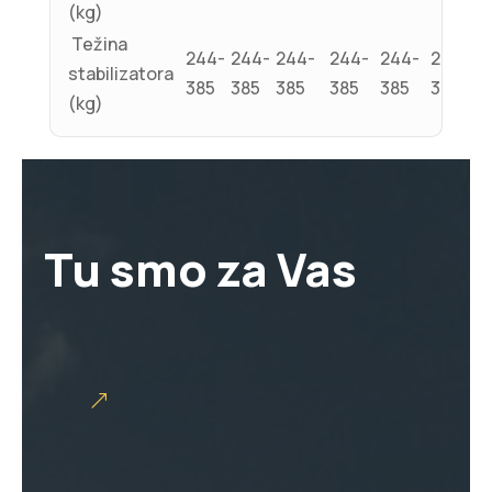
(kg)
Težina
244-
244-
244-
244-
244-
244-
stabilizatora
385
385
385
385
385
385
(kg)
Tu smo za Vas