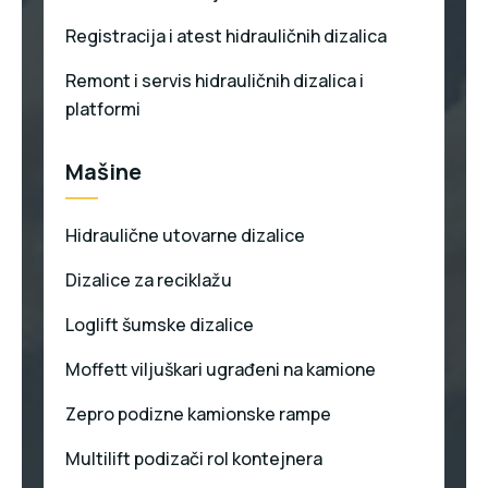
Registracija i atest hidrauličnih dizalica
Remont i servis hidrauličnih dizalica i
platformi
Mašine
Hidraulične utovarne dizalice
Dizalice za reciklažu
Loglift šumske dizalice
Moffett viljuškari ugrađeni na kamione
Zepro podizne kamionske rampe
Multilift podizači rol kontejnera