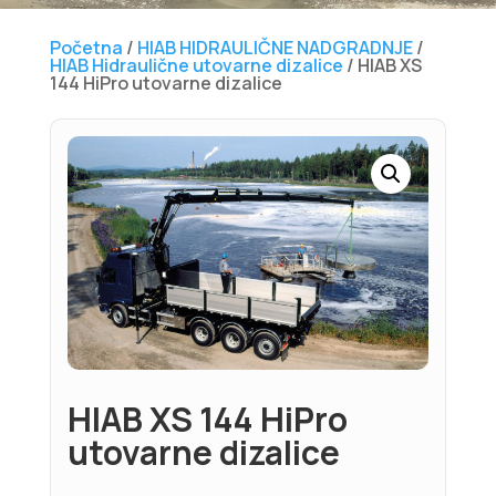
Početna
/
HIAB HIDRAULIČNE NADGRADNJE
/
HIAB Hidraulične utovarne dizalice
/ HIAB XS
144 HiPro utovarne dizalice
HIAB XS 144 HiPro
utovarne dizalice