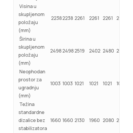
Visina u
skupljenom
2238
2238
2261
2261
2261
2261
položaju
(mm)
Širina u
skupljenom
2498
2498
2519
2402
2480
2519
položaju
(mm)
Neophodan
prostor za
1003
1003
1021
1021
1021
1021
ugradnju
(mm)
Težina
standardne
dizalice bez
1660
1660
2130
1960
2080
2190
stabilizatora