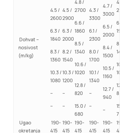
4.8 /
4.8 /
4.7 /
4.5 /
4.5 /
2700
4.3 /
2800
3000
2600
2900
3300
6.6 /
6.6 /
6.5 /
6.3 /
6.3 /
1860
6.1 /
1920
2000
1840
2000
2300
Dohvat –
8.5 /
8.5 /
nosivost
8.4 /
8.3 /
8.2 /
1340
8.0 /
1400
(m/kg)
1500
1360
1540
1700
10.6 /
10.6 /
10.5 /
10.3 /
10.3 /
1020
10.1 /
1060
1160
1080
1200
1340
12.8 /
12.8 /
12.7 /
–
–
820
–
860
940
–
–
15.0 /
–
15.0 /
–
680
720
Ugao
190-
190-
190-
190-
190-
190-
okretanja
415
415
415
415
415
415