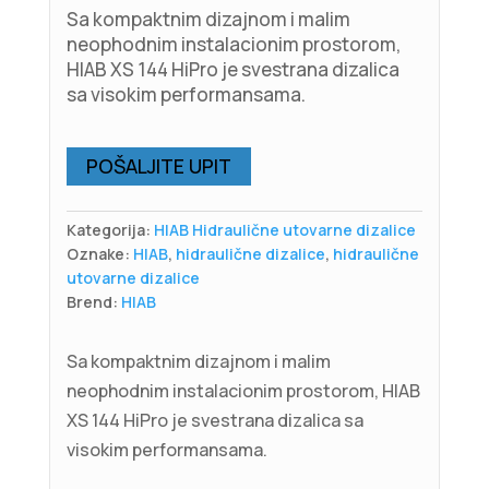
Sa kompaktnim dizajnom i malim
neophodnim instalacionim prostorom,
HIAB XS 144 HiPro je svestrana dizalica
sa visokim performansama.
POŠALJITE UPIT
Kategorija:
HIAB Hidraulične utovarne dizalice
Oznake:
HIAB
,
hidraulične dizalice
,
hidraulične
utovarne dizalice
Brend:
HIAB
Sa kompaktnim dizajnom i malim
neophodnim instalacionim prostorom, HIAB
XS 144 HiPro je svestrana dizalica sa
visokim performansama.