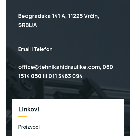
Beogradska 141 A, 11225 Vrčin,
SRBIJA
Email i Telefon
office@tehnikahidraulike.com,
060
1514 050
ili
011 3463 094
Linkovi
Proizvodi