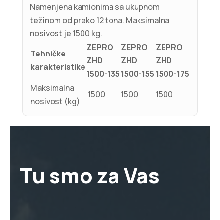
Namenjena kamionima sa ukupnom
težinom od preko 12 tona. Maksimalna
nosivost je 1500 kg.
ZEPRO
ZEPRO
ZEPRO
Tehničke
ZHD
ZHD
ZHD
karakteristike
1500-135
1500-155
1500-175
Maksimalna
1500
1500
1500
nosivost (kg)
Tu smo za Vas