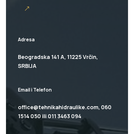
Adresa
Beogradska 141 A, 11225 Vrčin,
SRBIJA
Email i Telefon
office@tehnikahidraulike.com,
060
1514 050
ili
011 3463 094