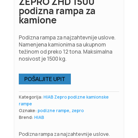
ZEPRO ZHD 1500
podizna rampa za
kamione
Podizna rampa za najzahtevnije uslove.
Namenjena kamionima sa ukupnom
težinom od preko 12 tona. Maksimalna
nosivost je 1500 kg.
POŠALJITE UPIT
Kategorija:
HIAB Zepro podizne kamionske
rampe
Oznake:
podizne rampe
,
zepro
Brend:
HIAB
Podizna rampa za najzahtevnije uslove.