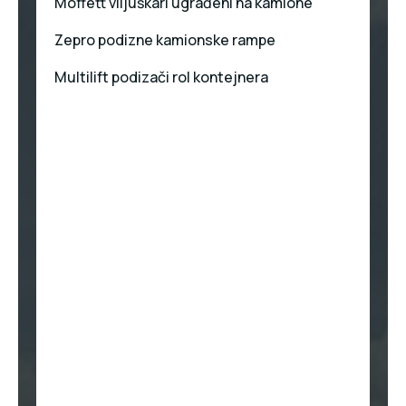
Moffett viljuškari ugrađeni na kamione
Zepro podizne kamionske rampe
Multilift podizači rol kontejnera