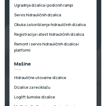
Ugradnja dizalica i podiznih rampi
Servis hidrauličnih dizalica
Obuka za korišćenje hidrauličnih dizalica
Registracija i atest hidrauličnih dizalica
Remont i servis hidrauličnih dizalica i
platformi
Mašine
Hidraulične utovarne dizalice
Dizalice za reciklažu
Loglift šumske dizalice