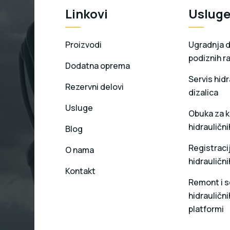
Linkovi
Uslug
Proizvodi
Ugradnja di
podiznih r
Dodatna oprema
Servis hidr
Rezervni delovi
dizalica
Usluge
Obuka za k
hidraulični
Blog
Registracij
O nama
hidraulični
Kontakt
Remont i s
hidrauličnih
platformi