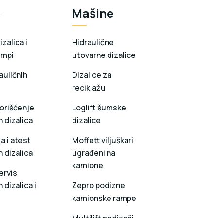
e
Mašine
zalica i
Hidraulične
ampi
utovarne dizalice
auličnih
Dizalice za
reciklažu
orišćenje
Loglift šumske
h dizalica
dizalice
a i atest
Moffett viljuškari
h dizalica
ugrađeni na
kamione
ervis
 dizalica i
Zepro podizne
kamionske rampe