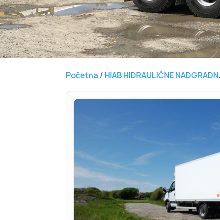
Početna
/
HIAB HIDRAULIČNE NADGRADN