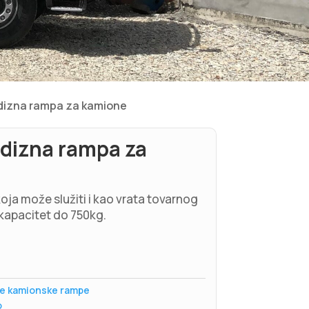
dizna rampa za kamione
dizna rampa za
ja može služiti i kao vrata tovarnog
kapacitet do 750kg.
ne kamionske rampe
o