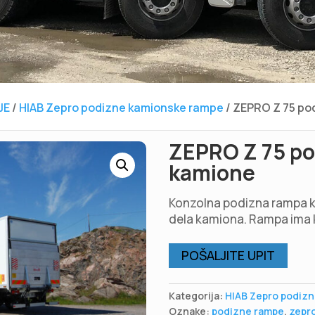
JE
/
HIAB Zepro podizne kamionske rampe
/ ZEPRO Z 75 po
ZEPRO Z 75 po
kamione
Konzolna podizna rampa ko
dela kamiona. Rampa ima 
POŠALJITE UPIT
Kategorija:
HIAB Zepro podiz
Oznake:
podizne rampe
,
zepr