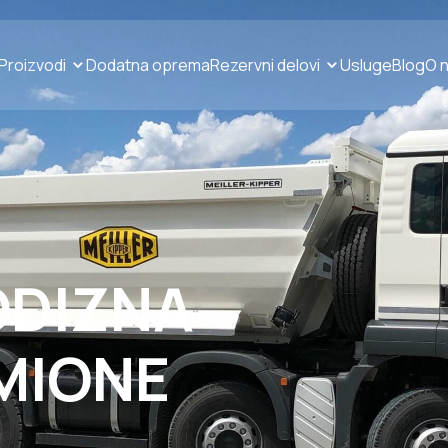
Proizvodi
Dodatna oprema
Rezervni delovi
Usluge
Blog
O 
ODIZNA
MIONE