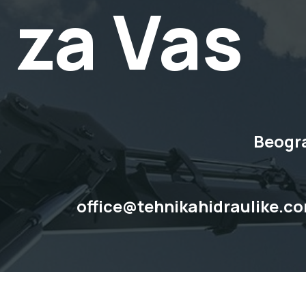
 za Vas
Beogra
office@tehnikahidraulike.c