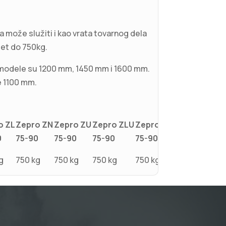
 može služiti i kao vrata tovarnog dela
et do 750kg.
 modele su 1200 mm, 1450 mm i 1600 mm.
e 1100 mm.
o ZL
Zepro ZN
Zepro ZU
Zepro ZLU
Zepro ZNU
0
75-90
75-90
75-90
75-90
g
750 kg
750 kg
750 kg
750 kg