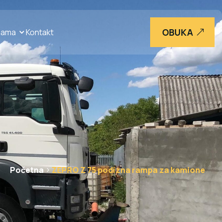
OBUKA
nama
Kontakt
Početna
ZEPRO Z 75 podizna rampa za kamione