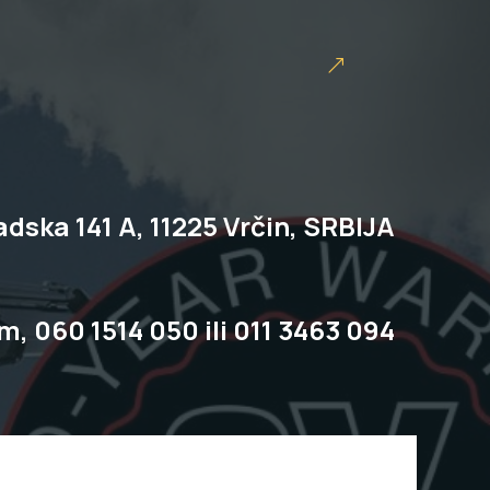
dska 141 A, 11225 Vrčin, SRBIJA
om,
060 1514 050
ili
011 3463 094