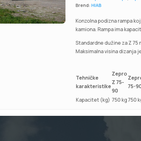
Brend:
HIAB
Konzolna podizna rampa koja
kamiona. Rampa ima kapacit
Standardne dužine za Z 75
Maksimalna visina dizanja j
Zepro
Tehničke
Zepr
Z 75-
karakteristike
75-9
90
Kapacitet (kg)
750 kg
750 k