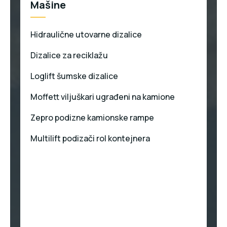
Mašine
Hidraulične utovarne dizalice
Dizalice za reciklažu
Loglift šumske dizalice
Moffett viljuškari ugrađeni na kamione
Zepro podizne kamionske rampe
Multilift podizači rol kontejnera