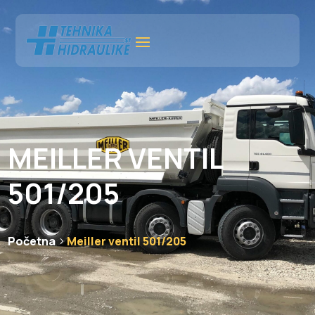
MEILLER VENTIL
501/205
Početna
Meiller ventil 501/205