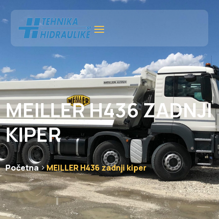
MEILLER H436 ZADNJI
KIPER
Početna
MEILLER H436 zadnji kiper