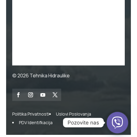
© 2026
Tehnika Hidraulike
Politika Privatnosti
Uslovi Poslovanja
Pozovite nas
PDV Identifkacija