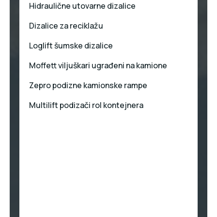
Hidraulične utovarne dizalice
Dizalice za reciklažu
Loglift šumske dizalice
Moffett viljuškari ugrađeni na kamione
Zepro podizne kamionske rampe
Multilift podizači rol kontejnera