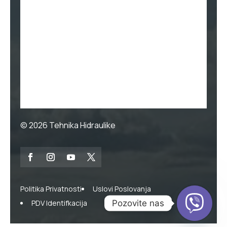
© 2026
Tehnika Hidraulike
Politika Privatnosti
Uslovi Poslovanja
Pozovite nas
PDV Identifkacija