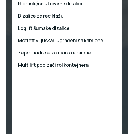
Hidraulične utovarne dizalice
Dizalice za reciklažu
Loglift šumske dizalice
Moffett viljuškari ugrađeni na kamione
Zepro podizne kamionske rampe
Multilift podizači rol kontejnera