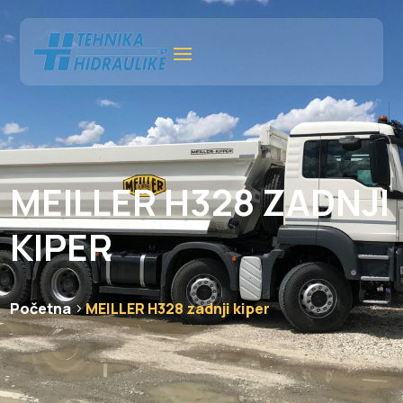
MEILLER H328 ZADNJI
KIPER
Početna
MEILLER H328 zadnji kiper