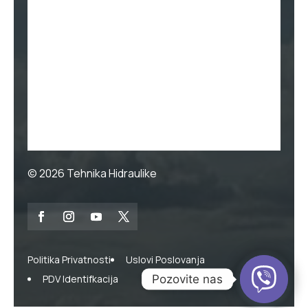
© 2026
Tehnika Hidraulike
Politika Privatnosti
Uslovi Poslovanja
Pozovite nas
PDV Identifkacija