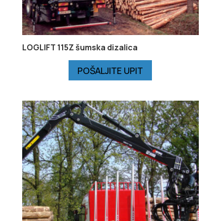
LOGLIFT 115Z šumska dizalica
POŠALJITE UPIT