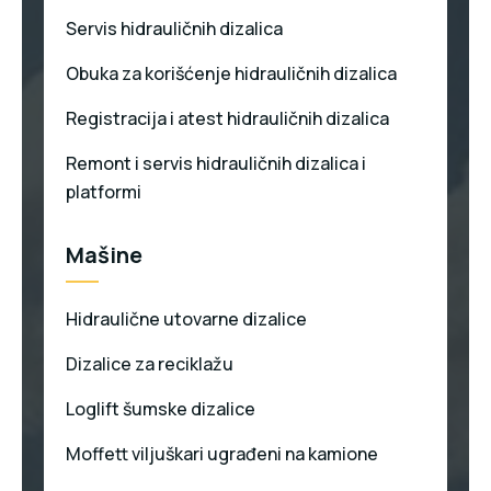
Servis hidrauličnih dizalica
Obuka za korišćenje hidrauličnih dizalica
Registracija i atest hidrauličnih dizalica
Remont i servis hidrauličnih dizalica i
platformi
Mašine
Hidraulične utovarne dizalice
Dizalice za reciklažu
Loglift šumske dizalice
Moffett viljuškari ugrađeni na kamione