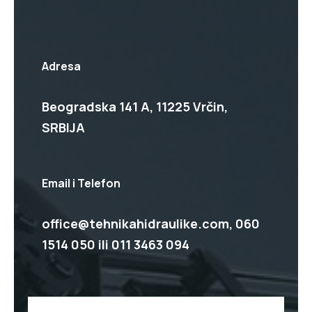
Adresa
Beogradska 141 A, 11225 Vrčin,
SRBIJA
Email i Telefon
office@tehnikahidraulike.com,
060
1514 050
ili
011 3463 094