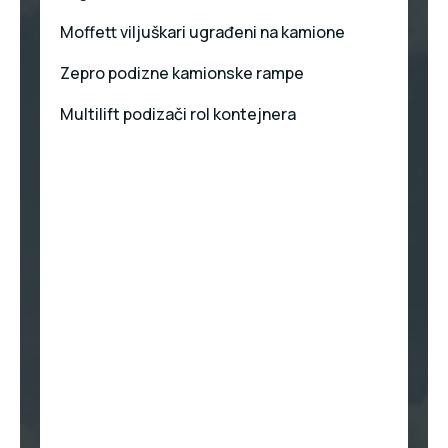
Moffett viljuškari ugrađeni na kamione
Zepro podizne kamionske rampe
Multilift podizači rol kontejnera