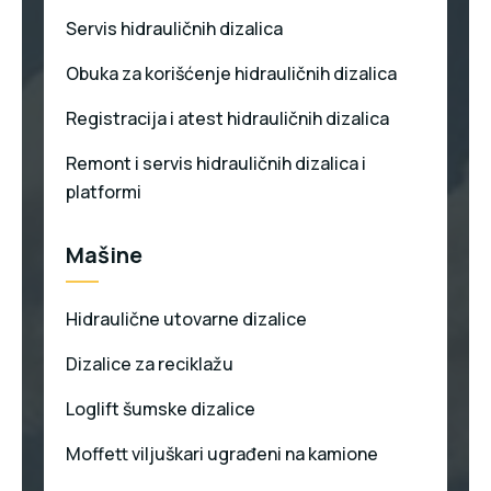
Servis hidrauličnih dizalica
Obuka za korišćenje hidrauličnih dizalica
Registracija i atest hidrauličnih dizalica
Remont i servis hidrauličnih dizalica i
platformi
Mašine
Hidraulične utovarne dizalice
Dizalice za reciklažu
Loglift šumske dizalice
Moffett viljuškari ugrađeni na kamione