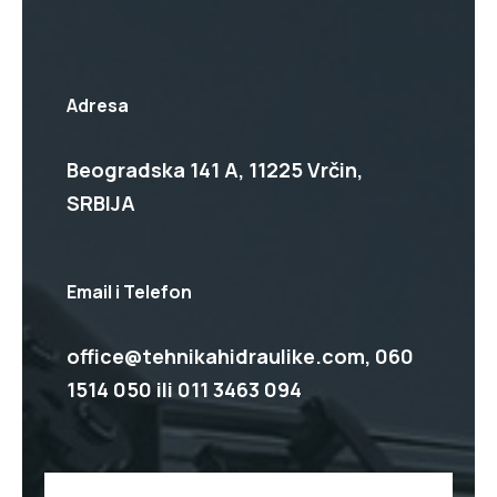
Adresa
Beogradska 141 A, 11225 Vrčin,
SRBIJA
Email i Telefon
office@tehnikahidraulike.com,
060
1514 050
ili
011 3463 094