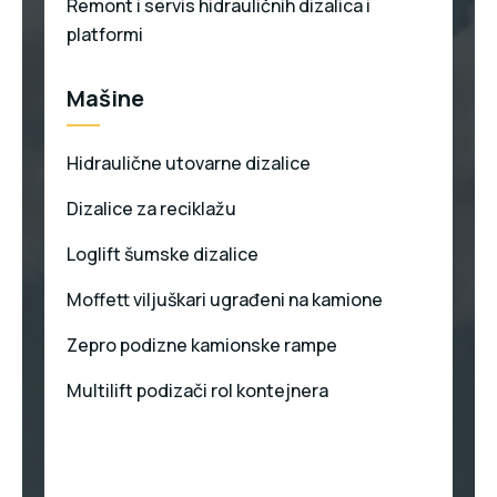
Remont i servis hidrauličnih dizalica i
platformi
Mašine
Hidraulične utovarne dizalice
Dizalice za reciklažu
Loglift šumske dizalice
Moffett viljuškari ugrađeni na kamione
Zepro podizne kamionske rampe
Multilift podizači rol kontejnera