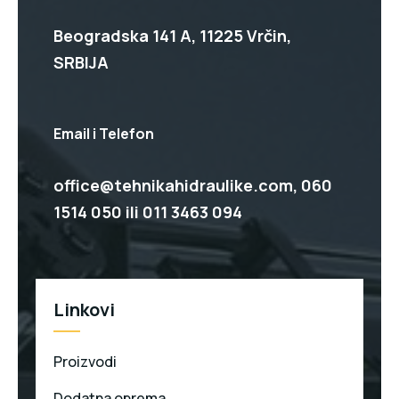
Beogradska 141 A, 11225 Vrčin,
SRBIJA
Email i Telefon
office@tehnikahidraulike.com,
060
1514 050
ili
011 3463 094
Linkovi
Proizvodi
Dodatna oprema