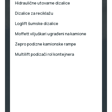
Hidraulične utovarne dizalice
Dizalice za reciklažu
Loglift šumske dizalice
Moffett viljuškari ugrađeni na kamione
Zepro podizne kamionske rampe
Multilift podizači rol kontejnera