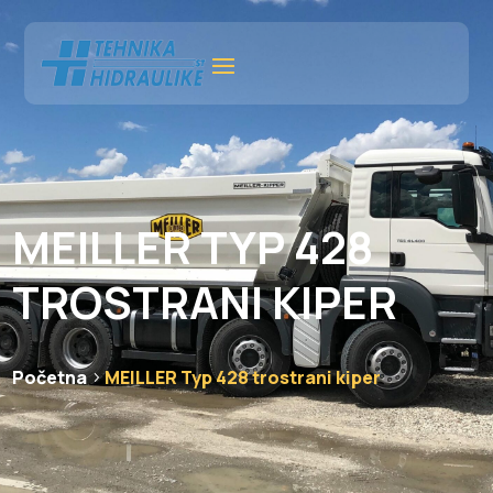
MEILLER TYP 428
TROSTRANI KIPER
Početna
MEILLER Typ 428 trostrani kiper