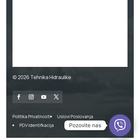
© 2026
Tehnika Hidraulike
Politika Privatnosti
Uslovi Poslovanja
Pozovite nas
PDV Identifkacija