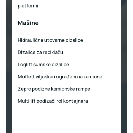
platformi
Mašine
Hidraulične utovarne dizalice
Dizalice za reciklažu
Loglift šumske dizalice
Moffett viljuškari ugrađeni na kamione
Zepro podizne kamionske rampe
Multilift podizači rol kontejnera