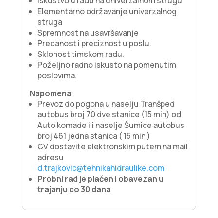
Iskustvo u radu na univerzalnom strugu
Elementarno održavanje univerzalnog
struga
Spremnost na usavršavanje
Predanost i preciznost u poslu.
Sklonost timskom radu.
Poželjno radno iskusto na pomenutim
poslovima.
Napomena
:
Prevoz do pogona u naselju Tranšped
autobus broj 70 dve stanice (15 min) od
Auto komade ili naselje Šumice autobus
broj 461 jedna stanica ( 15 min )
CV dostavite elektronskim putem na mail
adresu
d.trajkovic@tehnikahidraulike.com
Probni rad je plaćen i obavezan u
trajanju do 30 dana