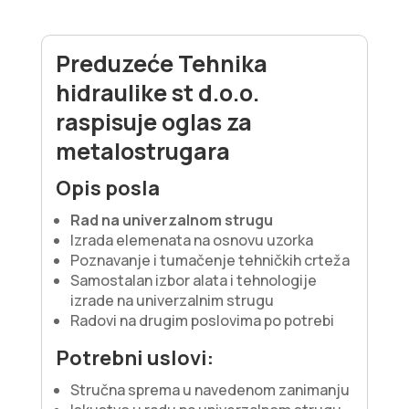
Preduzeće Tehnika
hidraulike st d.o.o.
raspisuje oglas za
metalostrugara
Opis posla
Rad na univerzalnom strugu
Izrada elemenata na osnovu uzorka
Poznavanje i tumačenje tehničkih crteža
Samostalan izbor alata i tehnologije
izrade na univerzalnim strugu
Radovi na drugim poslovima po potrebi
Potrebni uslovi:
Stručna sprema u navedenom zanimanju