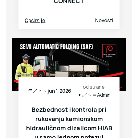
CONNECT
Opširnije
Novosti
od strane
jun 1, 2026
Admin
Bezbednost i kontrola pri
rukovanju kamionskom
hidrauličnom dizalicom HIAB
u samo jednom potezu!