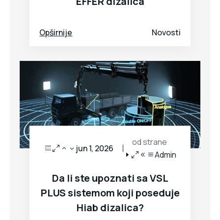
EFFER dizalica
Opširnije
Novosti
od strane
jun 1, 2026
Admin
Da li ste upoznati sa VSL
PLUS sistemom koji poseduje
Hiab dizalica?