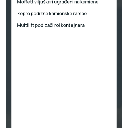
Moffett viljuškari ugrađeni na kamione
Zepro podizne kamionske rampe
Multilift podizači rol kontejnera