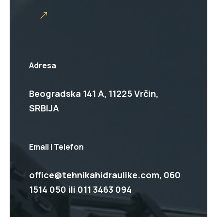
Adresa
Beogradska 141 A, 11225 Vrčin,
SRBIJA
Email i Telefon
office@tehnikahidraulike.com,
060
1514 050
ili
011 3463 094