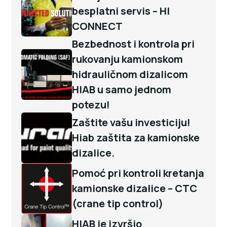
besplatni servis – HI
CONNECT
Bezbednost i kontrola pri
rukovanju kamionskom
hidrauličnom dizalicom
HIAB u samo jednom
potezu!
Zaštite vašu investiciju!
Hiab zaštita za kamionske
dizalice.
Pomoć pri kontroli kretanja
kamionske dizalice – CTC
(crane tip control)
HIAB je izvršio