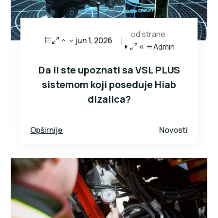
od strane
jun 1, 2026
Admin
Da li ste upoznati sa VSL PLUS
sistemom koji poseduje Hiab
dizalica?
Opširnije
Novosti