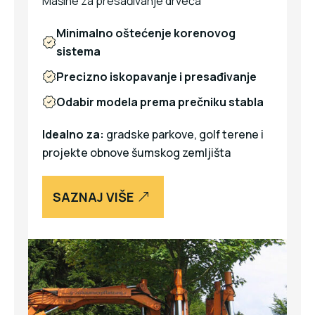
Mašine za presađivanje drveća
Minimalno oštećenje korenovog
sistema
Precizno iskopavanje i presađivanje
Odabir modela prema prečniku stabla
Idealno za:
gradske parkove, golf terene i
projekte obnove šumskog zemljišta
SAZNAJ VIŠE