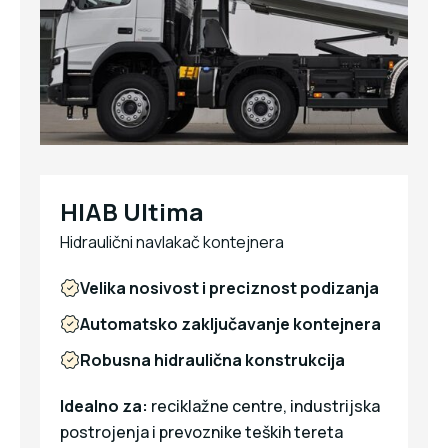
HIAB Ultima
Hidraulični navlakač kontejnera
Velika nosivost i preciznost podizanja
Automatsko zaključavanje kontejnera
Robusna hidraulična konstrukcija
Idealno za:
reciklažne centre, industrijska
postrojenja i prevoznike teških tereta