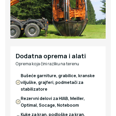
Dodatna oprema i alati
Oprema koja čini razliku na terenu
Bušeće garniture, grabilice, kranske
viljuške, grajferi, podmetači za
stabilizatore
Rezervni delovi za HIAB, Meiller,
Optimal, Socage, Noteboom
Kuke za kran, podloške za kran,