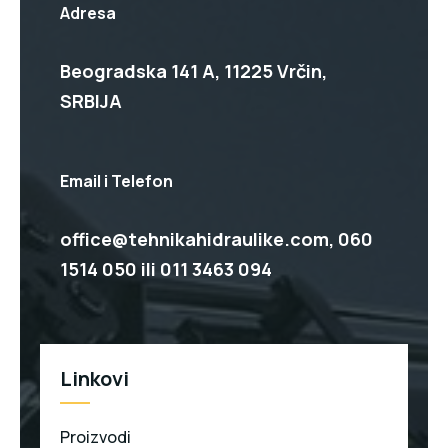
Adresa
Beogradska 141 A, 11225 Vrčin,
SRBIJA
Email i Telefon
office@tehnikahidraulike.com,
060
1514 050
ili
011 3463 094
Linkovi
Proizvodi