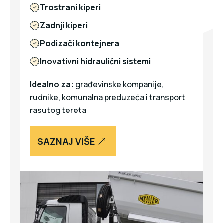
Trostrani kiperi
Zadnji kiperi
Podizači kontejnera
Inovativni hidraulični sistemi
Idealno za:
građevinske kompanije,
rudnike, komunalna preduzeća i transport
rasutog tereta
SAZNAJ VIŠE