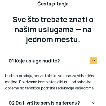
Česta pitanja
Sve što trebate znati o
našim uslugama — na
jednom mestu.
01 Koje usluge nudite?
Nudimo prodaju, servis i obuku vezano za hidraulične
mašine. Pokrivamo kompletan ciklus — od nabavke
opreme do tehničke podrške i edukacije vašeg tima.
02 Da li vršite servis na terenu?