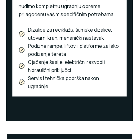
nudimo kompletnu ugradnju opreme
prilagođenu vašim specifičnim potrebama.
Dizalice za reciklažu, šumske dizalice,
utovarni kran, mehanički nastavak
Podizne rampe, liftovi i platforme za lako
podizanje tereta
Ojačanje šasije, električni razvodi i
hidraulični priključci
Servis i tehnička podrška nakon
ugradnje