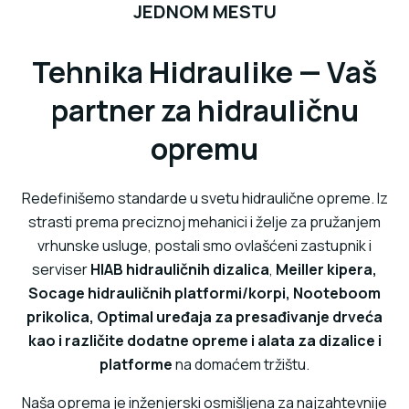
JEDNOM MESTU
Tehnika Hidraulike — Vaš
partner za hidrauličnu
opremu
Redefinišemo standarde u svetu hidraulične opreme. Iz
strasti prema preciznoj mehanici i želje za pružanjem
vrhunske usluge, postali smo ovlašćeni zastupnik i
serviser
HIAB hidrauličnih dizalica
,
Meiller kipera,
Socage hidrauličnih platformi/korpi, Nooteboom
prikolica, Optimal uređaja za presađivanje drveća
kao i različite dodatne opreme i alata za dizalice i
platforme
na domaćem tržištu.
Naša oprema je inženjerski osmišljena za najzahtevnije