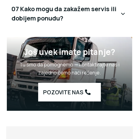
07 Kako mogu da zakažem servis ili
dobijem ponudu?
Još uvek imate pitanje?
Tu smo da pomognemo — kontaktirajte nas i
zajedno ćemo naći rešenje.
POZOVITE NAS