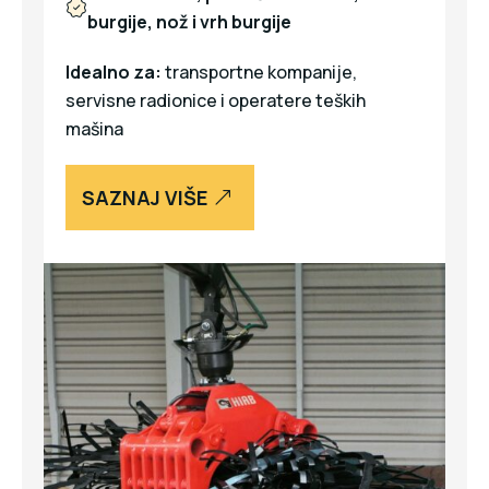
burgije, nož i vrh burgije
Idealno za:
transportne kompanije,
servisne radionice i operatere teških
mašina
SAZNAJ VIŠE