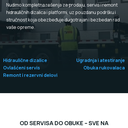
Nudimo kompletna rešenja za prodaju, servis i remont
hidrauličnih dizalica i platformi, uz pouzdanu podršku i
stručnost koja obezbeđuje dugotrajan i bezbedan rad
vaše opreme.
Hidraulične dizalice
Ugradnja i atestiranje
Ovlašćeni servis
Obuka rukovalaca
Remont i rezervni delovi
OD SERVISA DO OBUKE – SVE NA