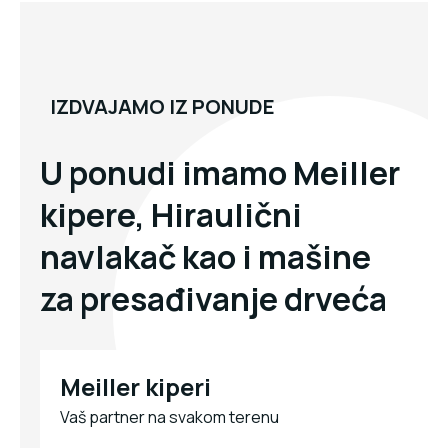
IZDVAJAMO IZ PONUDE
U ponudi imamo Meiller
kipere, Hiraulični
navlakač kao i mašine
za presađivanje drveća
Meiller kiperi
Vaš partner na svakom terenu